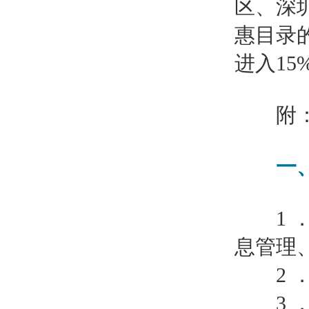
区、深
惠目录
进入1
附
一、
1 ．
息管理
2 ．
3 ．