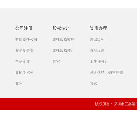
公司注册
股权转让
资质办理
有限责任公司
维托股权收购
进出口权
股份制企业
维托股权转让
食品流通
合伙企业
其它
卫生许可证
集团/分公司
基金代销、销售牌照
其它
其它
版权所有：深圳市三鑫远洋投