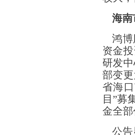
海南
鸿博
资金投
研发中
部变更
省海口
目”募
金全部
公告