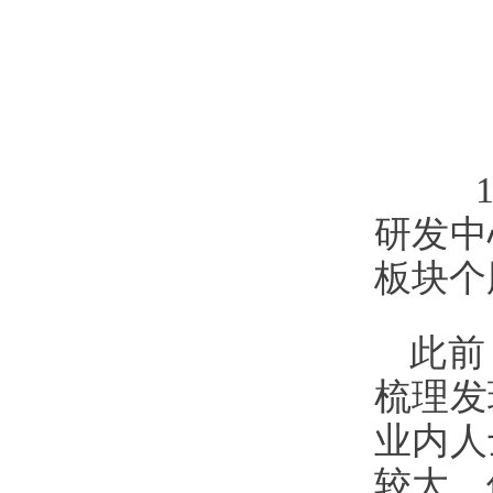
10
研发中
板块个
此前
梳理发
业内人
较大，