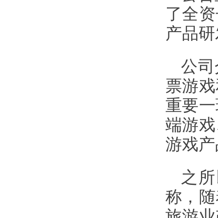
了全资
产品研
公司
票游戏
重要一
端游戏
游戏产
之所
称，随
旅游业